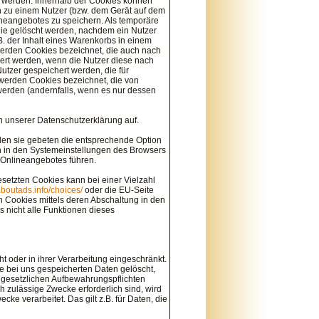
t werden. Innerhalb der Cookies können
n zu einem Nutzer (bzw. dem Gerät auf dem
neangebotes zu speichern. Als temporäre
die gelöscht werden, nachdem ein Nutzer
B. der Inhalt eines Warenkorbs in einem
werden Cookies bezeichnet, die auch nach
ert werden, wenn die Nutzer diese nach
tzer gespeichert werden, die für
werden Cookies bezeichnet, die von
werden (andernfalls, wenn es nur dessen
 unserer Datenschutzerklärung auf.
den sie gebeten die entsprechende Option
n in den Systemeinstellungen des Browsers
 Onlineangebotes führen.
setzten Cookies kann bei einer Vielzahl
aboutads.info/choices/
oder die EU-Seite
 Cookies mittels deren Abschaltung in den
 nicht alle Funktionen dieses
oder in ihrer Verarbeitung eingeschränkt.
 bei uns gespeicherten Daten gelöscht,
e gesetzlichen Aufbewahrungspflichten
h zulässige Zwecke erforderlich sind, wird
ke verarbeitet. Das gilt z.B. für Daten, die