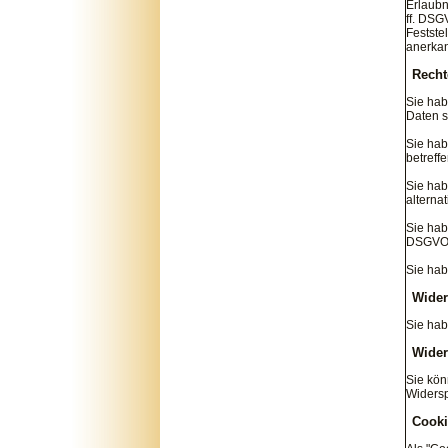
Erlaubn
ff. DSG
Festste
anerkan
Recht
Sie hab
Daten s
Sie hab
betreff
Sie hab
alterna
Sie hab
DSGVO z
Sie hab
Wider
Sie hab
Wider
Sie kön
Widersp
Cooki