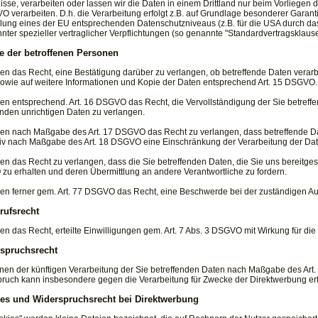
isse, verarbeiten oder lassen wir die Daten in einem Drittland nur beim Vorliegen
VO verarbeiten. D.h. die Verarbeitung erfolgt z.B. auf Grundlage besonderer Garanti
llung eines der EU entsprechenden Datenschutzniveaus (z.B. für die USA durch das 
nter spezieller vertraglicher Verpflichtungen (so genannte "Standardvertragsklause
e der betroffenen Personen
en das Recht, eine Bestätigung darüber zu verlangen, ob betreffende Daten verarb
owie auf weitere Informationen und Kopie der Daten entsprechend Art. 15 DSGVO.
en entsprechend. Art. 16 DSGVO das Recht, die Vervollständigung der Sie betreffe
enden unrichtigen Daten zu verlangen.
en nach Maßgabe des Art. 17 DSGVO das Recht zu verlangen, dass betreffende Da
tiv nach Maßgabe des Art. 18 DSGVO eine Einschränkung der Verarbeitung der Dat
en das Recht zu verlangen, dass die Sie betreffenden Daten, die Sie uns bereitge
u erhalten und deren Übermittlung an andere Verantwortliche zu fordern.
en ferner gem. Art. 77 DSGVO das Recht, eine Beschwerde bei der zuständigen Au
rufsrecht
en das Recht, erteilte Einwilligungen gem. Art. 7 Abs. 3 DSGVO mit Wirkung für die
spruchsrecht
nen der künftigen Verarbeitung der Sie betreffenden Daten nach Maßgabe des Art
ruch kann insbesondere gegen die Verarbeitung für Zwecke der Direktwerbung erf
es und Widerspruchsrecht bei Direktwerbung