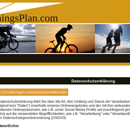
ningsPlan.com
Datenschutzerklärung
 Einstellungen zurücksetzen/widerrufen
atenschutzerklärung klärt Sie über die Art, den Umfang und Zweck der Verarbei
lgend kurz "Daten") innerhalb unseres Onlineangebotes und der mit ihm verbunde
xternen Onlinepräsenzen, wie z.B. unser Social Media Profile auf (nachfolgend g
lick auf die verwendeten Begrifflichkeiten, wie z.B. "Verarbeitung" oder "Verantwortl
der Datenschutzgrundverordnung (DSGVO).
twortlicher