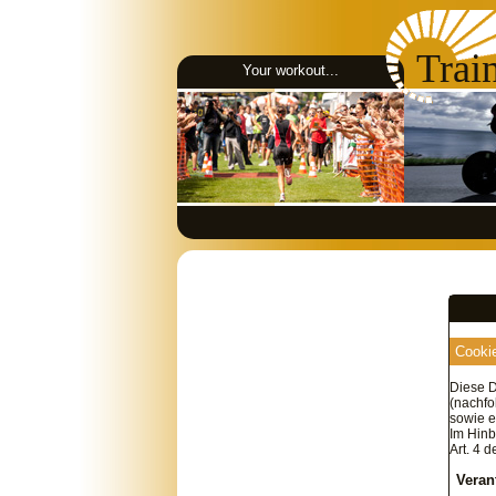
Trai
Your workout...
Cookie
Diese D
(nachfo
sowie e
Im Hinb
Art. 4 
Veran