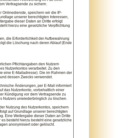
dem Vertragsende zu sichern.
nlinedienste, speichern wir die IP-
undlage unserer berechtigten Interessen,
ergabe dieser Daten an Dritte erfolgt
steht hierzu eine gesetzliche Verpflichtung
en, die Erforderlichkeit der Aufbewahrung
erfolgt die Löschung nach deren Ablauf (Ende
rlichen Pflichtangaben den Nutzern
des Nutzerkontos verarbeitet. Zu den
ie eine E-Mailadresse). Die im Rahmen der
 und dessen Zwecks verwendet.
echnische Änderungen, per E-Mail informiert
 das Nutzerkonto, vorbehaltlich einer
lgter Kündigung vor dem Vertragsende zu
es Nutzers unwiederbringlich zu löschen.
er Nutzung des Nutzerkontos, speichern
folgt auf Grundlage unserer berechtigten
g. Eine Weitergabe dieser Daten an Dritte
r es besteht hierzu besteht eine gesetzliche
Tagen anonymisiert oder gelöscht.