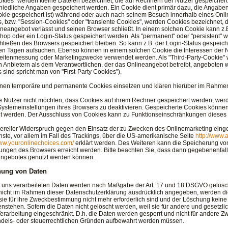
okies" werden kleine Dateien bezeichnet, die auf Rechnern der Nutzer gespeicher
hiedliche Angaben gespeichert werden. Ein Cookie dient primär dazu, die Angabe
kie gespeichert ist) während oder auch nach seinem Besuch innerhalb eines Onli
, bzw. "Session-Cookies" oder "transiente Cookies", werden Cookies bezeichnet, 
ineangebot verlässt und seinen Browser schließt. In einem solchen Cookie kann z.
hop oder ein Login-Status gespeichert werden. Als "permanent" oder "persistent" 
ließen des Browsers gespeichert bleiben. So kann z.B. der Login-Status gespeich
n Tagen aufsuchen. Ebenso können in einem solchen Cookie die Interessen der Nu
itenmessung oder Marketingzwecke verwendet werden. Als "Third-Party-Cookie" 
 Anbietern als dem Verantwortlichen, der das Onlineangebot betreibt, angeboten 
 sind spricht man von "First-Party Cookies").
nen temporäre und permanente Cookies einsetzen und klären hierüber im Rahmen
ie Nutzer nicht möchten, dass Cookies auf ihrem Rechner gespeichert werden, wer
Systemeinstellungen ihres Browsers zu deaktivieren. Gespeicherte Cookies könne
t werden. Der Ausschluss von Cookies kann zu Funktionseinschränkungen dieses
ereller Widerspruch gegen den Einsatz der zu Zwecken des Onlinemarketing einge
nste, vor allem im Fall des Trackings, über die US-amerikanische Seite
http://www.
www.youronlinechoices.com/
erklärt werden. Des Weiteren kann die Speicherung von
lungen des Browsers erreicht werden. Bitte beachten Sie, dass dann gegebenenfalls
ngebotes genutzt werden können.
ung von Daten
 uns verarbeiteten Daten werden nach Maßgabe der Art. 17 und 18 DSGVO gelöscht 
nicht im Rahmen dieser Datenschutzerklärung ausdrücklich angegeben, werden die
sie für ihre Zweckbestimmung nicht mehr erforderlich sind und der Löschung kein
nstehen. Sofern die Daten nicht gelöscht werden, weil sie für andere und gesetzlic
erarbeitung eingeschränkt. D.h. die Daten werden gesperrt und nicht für andere Zwec
dels- oder steuerrechtlichen Gründen aufbewahrt werden müssen.