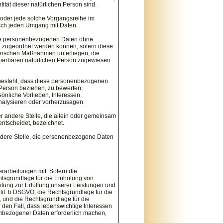
tität dieser natürlichen Person sind.
g oder jede solche Vorgangsreihe im
sch jeden Umgang mit Daten.
die personenbezogenen Daten ohne
on zugeordnet werden können, sofern diese
orischen Maßnahmen unterliegen, die
izierbaren natürlichen Person zugewiesen
n besteht, dass diese personenbezogenen
 Person beziehen, zu bewerten,
önliche Vorlieben, Interessen,
analysieren oder vorherzusagen.
der andere Stelle, die allein oder gemeinsam
ntscheidet, bezeichnet.
 andere Stelle, die personenbezogene Daten
arbeitungen mit. Sofern die
htsgrundlage für die Einholung von
beitung zur Erfüllung unserer Leistungen und
lit. b DSGVO, die Rechtsgrundlage für die
O, und die Rechtsgrundlage für die
r den Fall, dass lebenswichtige Interessen
enbezogener Daten erforderlich machen,