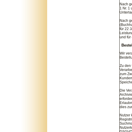
Nach ge
1 Nr. 1
Unterla
Nach ge
(Buchha
für 22 
Leistun
und für
Beste
Wir ver
Bestell
Zu den 
Verarbe
zum Zwe
Kundens
Speiche
Die Ver
Archivi
erforde
Erlaubn
dies zu
Nutzer 
Registr
Suchmas
Nutzerk
DSGVO n