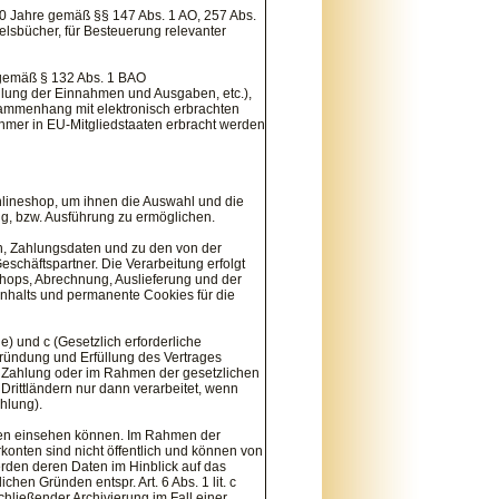
10 Jahre gemäß §§ 147 Abs. 1 AO, 257 Abs.
lsbücher, für Besteuerung relevanter
 gemäß § 132 Abs. 1 BAO
llung der Einnahmen und Ausgaben, etc.),
ammenhang mit elektronisch erbrachten
hmer in EU-Mitgliedstaaten erbracht werden
lineshop, um ihnen die Auswahl und die
g, bzw. Ausführung zu ermöglichen.
, Zahlungsdaten und zu den von der
chäftspartner. Die Verarbeitung erfolgt
hops, Abrechnung, Auslieferung und der
nhalts und permanente Cookies für die
e) und c (Gesetzlich erforderliche
ründung und Erfüllung des Vertrages
g, Zahlung oder im Rahmen der gesetzlichen
rittländern nur dann verarbeitet, wenn
hlung).
ngen einsehen können. Im Rahmen der
rkonten sind nicht öffentlich und können von
rden deren Daten im Hinblick auf das
hen Gründen entspr. Art. 6 Abs. 1 lit. c
ießender Archivierung im Fall einer