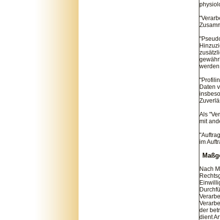
physiol
"Verarb
Zusamme
"Pseudo
Hinzuzi
zusätzl
gewährl
werden
"Profil
Daten v
insbeso
Zuverlä
Als "Ve
mit and
"Auftra
im Auft
Maßge
Nach Ma
Rechtsg
Einwill
Durchfü
Verarbe
Verarbe
der bet
dient A