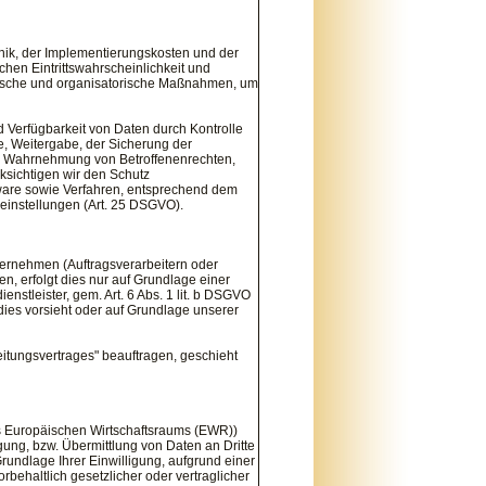
nik, der Implementierungskosten und der
hen Eintrittswahrscheinlichkeit und
hnische und organisatorische Maßnahmen, um
 Verfügbarkeit von Daten durch Kontrolle
e, Weitergabe, der Sicherung der
ine Wahrnehmung von Betroffenenrechten,
sichtigen wir den Schutz
ware sowie Verfahren, entsprechend dem
einstellungen (Art. 25 DSGVO).
rnehmen (Auftragsverarbeitern oder
en, erfolgt dies nur auf Grundlage einer
nstleister, gem. Art. 6 Abs. 1 lit. b DSGVO
g dies vorsieht oder auf Grundlage unserer
eitungsvertrages" beauftragen, geschieht
es Europäischen Wirtschaftsraums (EWR))
ung, bzw. Übermittlung von Daten an Dritte
 Grundlage Ihrer Einwilligung, aufgrund einer
rbehaltlich gesetzlicher oder vertraglicher