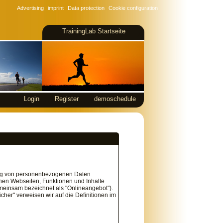
Advertising
imprint
Data protection
Cookie configuration
TrainingLab Startseite
Login
Register
demoschedule
tung von personenbezogenen Daten
nen Webseiten, Funktionen und Inhalte
emeinsam bezeichnet als "Onlineangebot").
icher" verweisen wir auf die Definitionen im