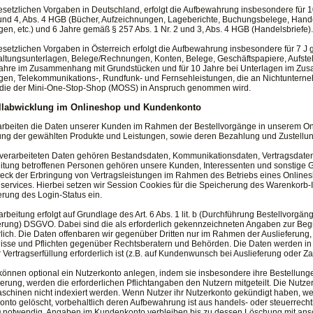
setzlichen Vorgaben in Deutschland, erfolgt die Aufbewahrung insbesondere für 
 und 4, Abs. 4 HGB (Bücher, Aufzeichnungen, Lageberichte, Buchungsbelege, Hande
gen, etc.) und 6 Jahre gemäß § 257 Abs. 1 Nr. 2 und 3, Abs. 4 HGB (Handelsbriefe).
setzlichen Vorgaben in Österreich erfolgt die Aufbewahrung insbesondere für 7 J
ltungsunterlagen, Belege/Rechnungen, Konten, Belege, Geschäftspapiere, Aufste
Jahre im Zusammenhang mit Grundstücken und für 10 Jahre bei Unterlagen im Zus
gen, Telekommunikations-, Rundfunk- und Fernsehleistungen, die an Nichtunterne
 die der Mini-One-Stop-Shop (MOSS) in Anspruch genommen wird.
llabwicklung im Onlineshop und Kundenkonto
arbeiten die Daten unserer Kunden im Rahmen der Bestellvorgänge in unserem On
ung der gewählten Produkte und Leistungen, sowie deren Bezahlung und Zustellun
verarbeiteten Daten gehören Bestandsdaten, Kommunikationsdaten, Vertragsdaten
itung betroffenen Personen gehören unsere Kunden, Interessenten und sonstige Ges
ck der Erbringung von Vertragsleistungen im Rahmen des Betriebs eines Onlines
ervices. Hierbei setzen wir Session Cookies für die Speicherung des Warenkorb-I
rung des Login-Status ein.
arbeitung erfolgt auf Grundlage des Art. 6 Abs. 1 lit. b (Durchführung Bestellvorgäng
erung) DSGVO. Dabei sind die als erforderlich gekennzeichneten Angaben zur Beg
rlich. Die Daten offenbaren wir gegenüber Dritten nur im Rahmen der Auslieferun
isse und Pflichten gegenüber Rechtsberatern und Behörden. Die Daten werden in D
r Vertragserfüllung erforderlich ist (z.B. auf Kundenwunsch bei Auslieferung oder Za
können optional ein Nutzerkonto anlegen, indem sie insbesondere ihre Bestellu
ierung, werden die erforderlichen Pflichtangaben den Nutzern mitgeteilt. Die Nutze
chinen nicht indexiert werden. Wenn Nutzer ihr Nutzerkonto gekündigt haben, we
onto gelöscht, vorbehaltlich deren Aufbewahrung ist aus handels- oder steuerrechtlic
otwendig. Angaben im Kundenkonto verbleiben bis zu dessen Löschung mit anschl