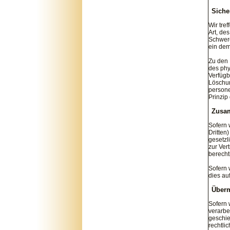
Sich
Wir tre
Art, de
Schwere
ein dem
Zu den 
des phy
Verfügb
Löschun
persone
Prinzip
Zusam
Sofern 
Dritten
gesetzl
zur Vert
berecht
Sofern 
dies au
Überm
Sofern 
verarbe
geschieh
rechtli