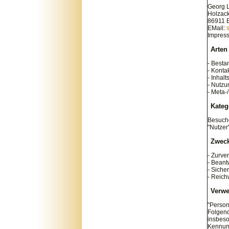
Georg 
Holzack
86911 B
EMail:
Impres
Arten
- Besta
- Konta
- Inhalt
- Nutzu
- Meta-
Kateg
Besuche
"Nutzer"
Zweck
- Zurve
- Beant
- Sich
- Reich
Verwe
"Person
Folgend
insbeso
Kennung