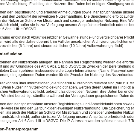
chen Verpflichtung. Es obliegt den Nutzern, ihre Daten bei erfolgter Kündigung vor 
en der Registrierung und erneuter Anmeldungen sowie Inanspruchnahme unserer O
 und den Zeitpunkt der jeweiligen Nutzerhandlung. Die Speicherung erfolgt auf Gr
h der Nutzer an Schutz vor Missbrauch und sonstiger unbefugter Nutzung. Eine Weit
tzlich nicht, außer sie ist zur Verfolgung unserer Ansprüche erforderlich oder es be
. 6 Abs. 1 lit. c DSGVO.
chung erfolgt nach Ablauf gesetzlicher Gewährleistungs- und vergleichbarer Pflicht
en wird alle drei Jahre überprüft; im Fall der gesetzlichen Archivierungspflichten 
rechtlicher (6 Jahre) und steuerrechtlicher (10 Jahre) Aufbewahrungspflicht).
trierfunktion
können ein Nutzerkonto anlegen. Im Rahmen der Registrierung werden die erforde
ilt und auf Grundlage des Art. 6 Abs. 1 lit. b DSGVO zu Zwecken der Bereitstellung 
iteten Daten gehören insbesondere die Login-Informationen (Name, Passwort sow
ierung eingegebenen Daten werden für die Zwecke der Nutzung des Nutzerkontos
zer können über Informationen, die für deren Nutzerkonto relevant sind, wie z.B. t
 Wenn Nutzer ihr Nutzerkonto gekündigt haben, werden deren Daten im Hinblick auf
ichen Aufbewahrungspflicht, gelöscht. Es obliegt den Nutzern, ihre Daten bei erfo
. Wir sind berechtigt, sämtliche während der Vertragsdauer gespeicherten Daten d
en der Inanspruchnahme unserer Registrierungs- und Anmeldefunktionen sowie d
e IP-Adresse und den Zeitpunkt der jeweiligen Nutzerhandlung. Die Speicherung er
sen, als auch der Nutzer an Schutz vor Missbrauch und sonstiger unbefugter Nutzun
 grundsätzlich nicht, außer sie ist zur Verfolgung unserer Ansprüche erforderlich ode
chtung gem. Art. 6 Abs. 1 lit. c DSGVO. Die IP-Adressen werden spätestens nach 7 
on-Partnerprogramm