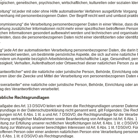
ogischen, genetischen, psychischen, wirtschaftlichen, kulturellen oder sozialen Iden
eitung" ist jeder mit oder ohne Hilfe automatisierter Verfahren ausgeführte Vorgan
nhang mit personenbezogenen Daten. Der Begriff reicht weit und umfasst prakti
nymisierung" die Verarbeitung personenbezogener Daten in einer Weise, dass 
ehung zusätzlicher Informationen nicht mehr einer spezifischen betroffenen Pers
ichen Informationen gesondert aufbewahrt werden und technischen und organisat
eisten, dass die personenbezogenen Daten nicht einer identifizierten oder identif
.
ing" jede Art der automatisierten Verarbeitung personenbezogener Daten, die dari
erwendet werden, um bestimmte persönliche Aspekte, die sich auf eine natürliche
ndere um Aspekte bezüglich Arbeitsleistung, wirtschaftliche Lage, Gesundheit, pers
ssigkeit, Verhalten, Aufenthaltsort oder Ortswechsel dieser natürlichen Person zu 
rantwortlicher" wird die natürliche oder juristische Person, Behörde, Einrichtung o
eren über die Zwecke und Mittel der Verarbeitung von personenbezogenen Daten e
gsverarbeiter" eine natürliche oder juristische Person, Behörde, Einrichtung oder
rag des Verantwortlichen verarbeitet.
bliche Rechtsgrundlagen
ßgabe des Art. 13 DSGVO teilen wir Ihnen die Rechtsgrundlagen unserer Datenver
rundlage in der Datenschutzerklärung nicht genannt wird, gilt Folgendes: Die Rec
igungen ist Art. 6 Abs. 1 lit. a und Art. 7 DSGVO, die Rechtsgrundlage für die Verar
hrung vertraglicher Maßnahmen sowie Beantwortung von Anfragen ist Art. 6 Abs. 1 
itung zur Erfüllung unserer rechtlichen Verpflichtungen ist Art. 6 Abs. 1 lit. c DSGV
itung zur Wahrung unserer berechtigten Interessen ist Art. 6 Abs. 1 lit. f DSGVO. Fü
roffenen Person oder einer anderen natürlichen Person eine Verarbeitung person
rt. 6 Abs. 1 lit. d DSGVO als Rechtsgrundlage.