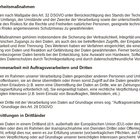
erheitsmaßnahmen
ffen nach Maßgabe des Art. 32 DSGVO unter Berücksichtigung des Stands der Tech
s Umfangs, der Umstände und der Zwecke der Verarbeitung sowie der unterschiedlic
 des Risikos für die Rechte und Freiheiten natürlicher Personen, geeignete tec
 Risiko angemessenes Schutzniveau zu gewährleisten.
Maßnahmen gehören insbesondere die Sicherung der Vertraulichkeit, Integrität und
sischen Zugangs zu den Daten, als auch des sie betreffenden Zugriffs, der Eingab
arkeit und ihrer Trennung. Des Weiteren haben wir Verfahren eingerichtet, die e
g von Daten und Reaktion auf Gefährdung der Daten gewährleisten. Ferner berück
nbezogener Daten bereits bei der Entwicklung, bzw. Auswahl von Hardware, Soft
 des Datenschutzes durch Technikgestaltung und durch datenschutzfreundliche Vor
menarbeit mit Auftragsverarbeitern und Dritten
wir im Rahmen unserer Verarbeitung Daten gegenüber anderen Personen und Unte
) offenbaren, sie an diese übermitteln oder ihnen sonst Zugriff auf die Daten gewähr
ichen Erlaubnis (z.B. wenn eine Übermittlung der Daten an Dritte, wie an Zahlungsdie
ragserfüllung erforderlich ist), Sie eingewilligt haben, eine rechtliche Verpflichtun
igten Interessen (z.B. beim Einsatz von Beauftragten, Webhostern, etc.).
wir Dritte mit der Verarbeitung von Daten auf Grundlage eines sog. "Auftragsverarb
f Grundlage des Art. 28 DSGVO.
ittlungen in Drittländer
wir Daten in einem Drittland (d.h. außerhalb der Europäischen Union (EU) oder d
iten oder dies im Rahmen der Inanspruchnahme von Diensten Dritter oder Offenleg
t, erfolgt dies nur, wenn es zur Erfüllung unserer (vor)vertraglichen Pflichten, auf
chen Verpflichtung oder auf Grundlage unserer berechtigten Interessen geschieht. Vo