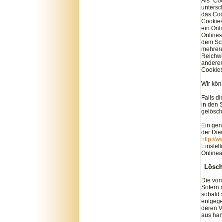
Als "Co
untersc
das Coo
Cookies
ein Onl
Onlines
dem Sch
mehrere
Reichwe
anderen
Cookies
Wir kön
Falls d
in den 
gelösch
Ein gen
der Die
http://
Einstel
Onlinea
Lösch
Die von
Sofern 
sobald 
entgege
deren V
aus han